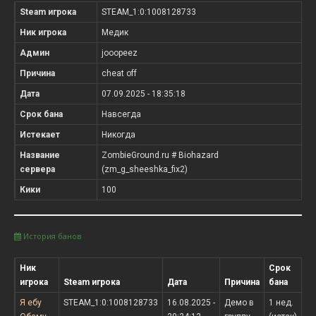
Steam игрока
STEAM_1:0:1008128733
Ник игрока
Медик
Админ
jooopeez
Причина
cheat off
Дата
07.09.2025 - 18:35:18
Срок бана
Навсегда
Истекает
Никогда
Название
ZombieGround.ru # Biohazard
сервера
(zm_g_sheeshka_fix2)
Кики
100
История банов
Ник
Срок
игрока
Steam игрока
Дата
Причина
бана
Я ебу
STEAM_1:0:1008128733
16.08.2025 -
Демо в
1 нед.