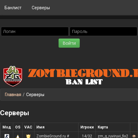
Банлист
Серверы
Главная
/
Серверы
Серверы
Мод
OS
VAC
Имя
Игроки
Карта
ZombieGround.ru #
14/32
zm_g_ruviruvi_fix2