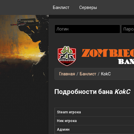
Банлист
Серверы
Главная
/
Банлист
/
KokC
Подробности бана
KokC
Steam игрока
Ник игрока
Админ