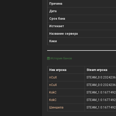
Причина
Дата
Срок бана
Истекает
Название сервера
Кики
История банов
Ник игрока
Steam игрока
nCuX
STEAM_0:0:2324236
nCuX
STEAM_0:0:2324236
KokC
STEAM_1:0:1677492
KokC
STEAM_1:0:1677492
Шиншила
STEAM_1:0:1677492