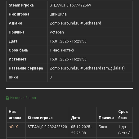
Steam игрока
STEAM_1:0:1677492569
Ник игрока
Шиншила
Админ
ZombieGround.ru # Biohazard
Причина
Voteban
Дата
15.01.2026 - 15:23:55
Срок бана
1 час. (Истек)
Истекает
15.01.2026 - 16:23:55
Название сервера
ZombieGround.ru # Biohazard (zm_g_lalala)
Кики
0
История банов
Ник
Срок
игрока
Steam игрока
Дата
Причина
бана
nCuX
STEAM_0:0:232423620
05.12.2025 -
Блок
1 дн.
22:26:08
(истек)