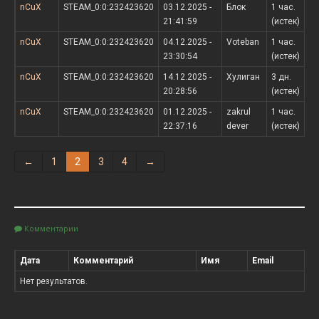
nCuX
STEAM_0:0:232423620
03.12.2025 -
Блок
1 час.
21:41:59
(истек)
nCuX
STEAM_0:0:232423620
04.12.2025 -
Voteban
1 час.
23:30:54
(истек)
nCuX
STEAM_0:0:232423620
14.12.2025 -
Хулиган
3 дн.
20:28:56
(истек)
nCuX
STEAM_0:0:232423620
01.12.2025 -
zakrul
1 час.
22:37:16
dever
(истек)
←
1
2
3
4
→
Комментарии
Дата
Комментарий
Имя
Email
Нет результатов.